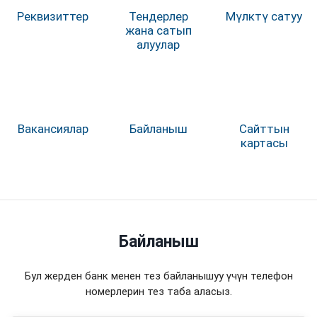
Реквизиттер
Тендерлер
Мүлктү сатуу
жана сатып
алуулар
Вакансиялар
Байланыш
Сайттын
картасы
Байланыш
Бул жерден банк менен тез байланышуу үчүн телефон
номерлерин тез таба аласыз.