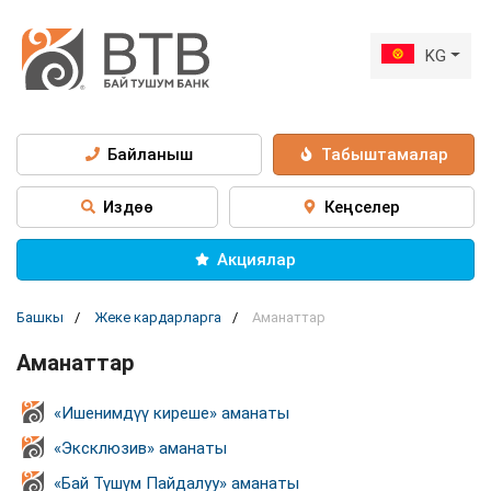
KG
Байланыш
Табыштамалар
Издөө
Кеңселер
Акциялар
Башкы
Жеке кардарларга
Аманаттар
Аманаттар
«Ишенимдүү киреше» аманаты
«Эксклюзив» аманаты
«Бай Түшүм Пайдалуу» аманаты