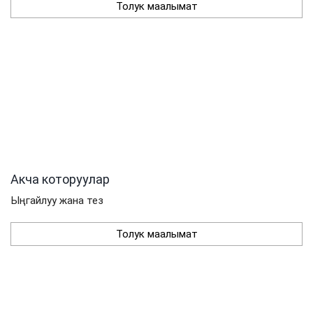
Толук маалымат
Акча которуулар
Ыңгайлуу жана тез
Толук маалымат