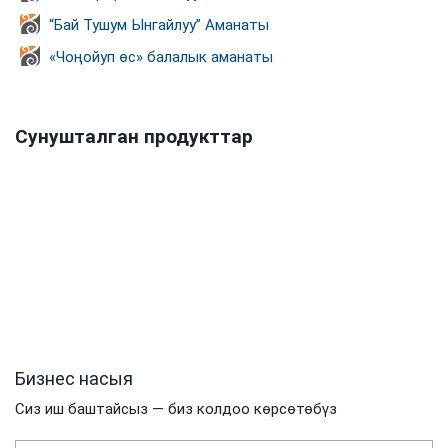
“Бай Тушум Ынгайлуу” Аманаты
«Чоңойуп өс» балалык аманаты
Сунушталган продукттар
Бизнес насыя
Сиз иш баштайсыз — биз колдоо көрсөтөбүз