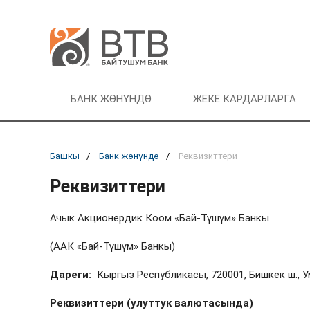
БАНК ЖӨНҮНДӨ
ЖЕКЕ КАРДАРЛАРГА
Башкы
Банк жөнүндө
Реквизиттери
Реквизиттери
Ачык Акционердик Коом «Бай-Түшүм» Банкы
(ААК «Бай-Түшүм» Банкы)
Дареги:
Кыргыз Республикасы, 720001, Бишкек ш., Ум
Реквизиттери (улуттук валютасында)