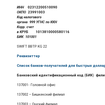
ИНН
02312200510090
ОКПО
23991003
Код налогового
органа 999 УГНС по ККН
Корр. счет
в КРУБ
1013810000580116
БИК 101001
SWIFT BBTP KG 22
Реквизиттер
Список банков-получателей для быстрых долла
Банковский идентификационный код
(
БИК
)
фили
137001- Головной офис
137002 – Бишкекский филиал
137003 – Ошский филиал