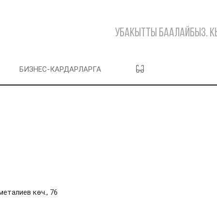
Убакытты баалайбыз. 
БИЗНЕС-КАРДАРЛАРГА
еталиев көч., 76