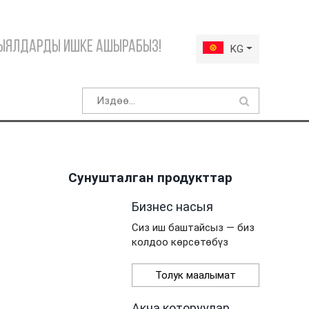
Кыялдарды ишке ашырабыз!
KG
Сунушталган продукттар
Бизнес насыя
Сиз иш баштайсыз — биз
колдоо көрсөтөбүз
Толук маалымат
Акча которуулар