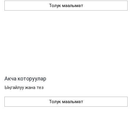
Толук маалымат
Акча которуулар
Ыңгайлуу жана тез
Толук маалымат