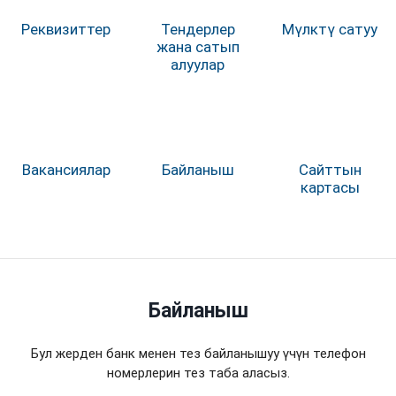
Реквизиттер
Тендерлер
Мүлктү сатуу
жана сатып
алуулар
Вакансиялар
Байланыш
Сайттын
картасы
Байланыш
Бул жерден банк менен тез байланышуу үчүн телефон
номерлерин тез таба аласыз.