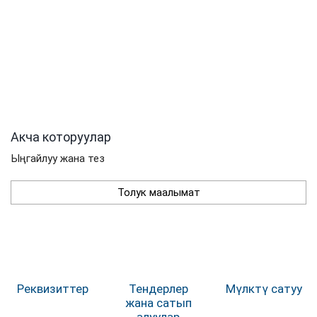
Акча которуулар
Ыңгайлуу жана тез
Толук маалымат
Реквизиттер
Тендерлер
Мүлктү сатуу
жана сатып
алуулар