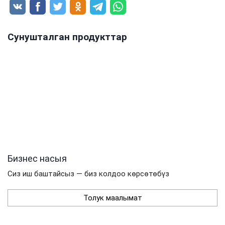
Сунушталган продукттар
Бизнес насыя
Сиз иш баштайсыз — биз колдоо көрсөтөбүз
Толук маалымат