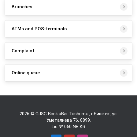
Branches
ATMs and POS-terminals
Complaint
Online queue
2026 © OJSC Bank «Bai-Tushum» , г.Бишкек, ул.
Уметалиева 76,
8899
.
Lic.№ 050 NB KR