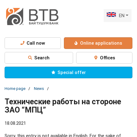
EN
Call now
Online applications
Search
Offices
Special offer
Home page
News
Технические работы на стороне
ЗАО “МПЦ”
18.08.2021
Sorry, this entry is not available in English. For the sake of