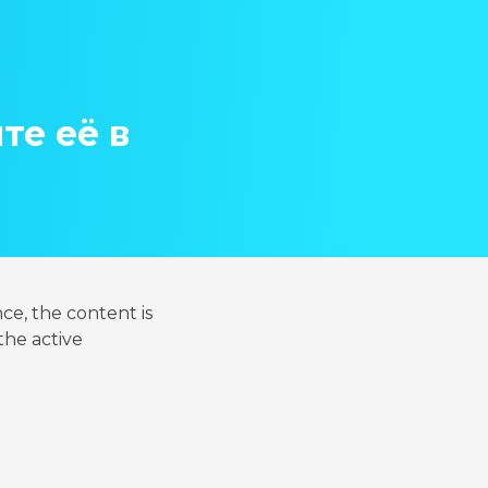
те её в
nce, the content is
the active