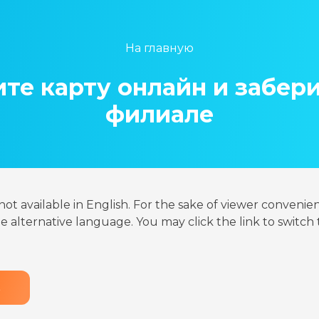
На главную
те карту онлайн и забери
филиале
s not available in English. For the sake of viewer convenie
 alternative language. You may click the link to switch 
ь