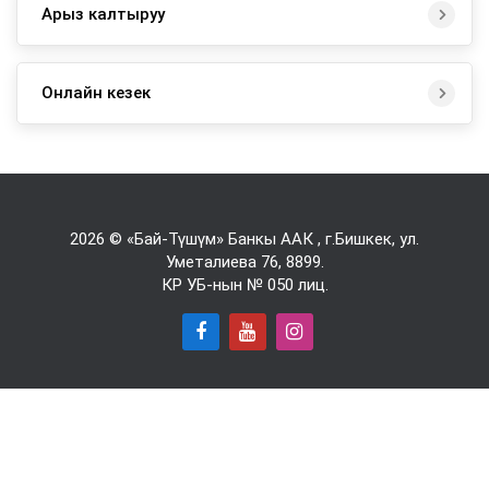
Арыз калтыруу
Онлайн кезек
2026 © «Бай-Түшүм» Банкы ААК , г.Бишкек, ул.
Уметалиева 76,
8899
.
КР УБ-нын № 050 лиц.