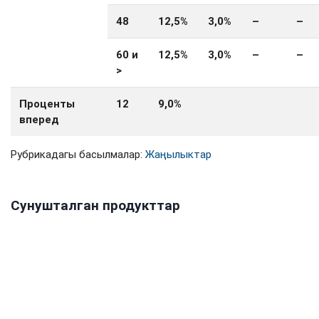
48
12,5%
3,0%
–
–
60 и
12,5%
3,0%
–
–
>
Проценты
12
9,0
%
вперед
Рубрикадагы басылмалар:
Жаңылыктар
Сунушталган продукттар