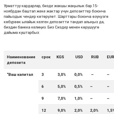
Урматтуу кардарлар, бизде жакшы жаңылык бар.15-
ноябрдан баштап жеке жактар үчүн депозиттер боюнча
пайыздык чендер көтөрүлөт. Шарттары боюнча өзүңүзгө
көбүрөөк ылайык келген депозитти тандап алыңыз да,
биздин банкка келиңиз. Биз Сиздер менен көрүшүүгө
дайыма куштарбыз:
Наименование
срок
KGS
USD
RUB
EU
депозита
“Ваш капитал
3
3,0%
0,
0
%
–
–
6
5,0%
0
,
5
%
–
–
9
7,0%
1,
0
%
–
–
12
9,0%
2,0%
2,0%
1,5