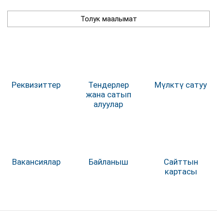
Толук маалымат
Реквизиттер
Тендерлер
Мүлктү сатуу
жана сатып
алуулар
Вакансиялар
Байланыш
Сайттын
картасы