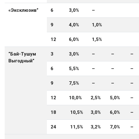
«Эксклюзив”
6
3,0%
–
9
4,0%
1,0%
12
6,0%
1,5%
“Бай-Тушум
3
3,0%
–
–
–
Выгодный”
6
5,5%
–
–
–
9
7,5%
–
–
–
12
10
,
0
%
2,5%
5,0%
–
18
10,5%
3,0%
6,0%
–
24
11,5%
3,2%
7,0%
–