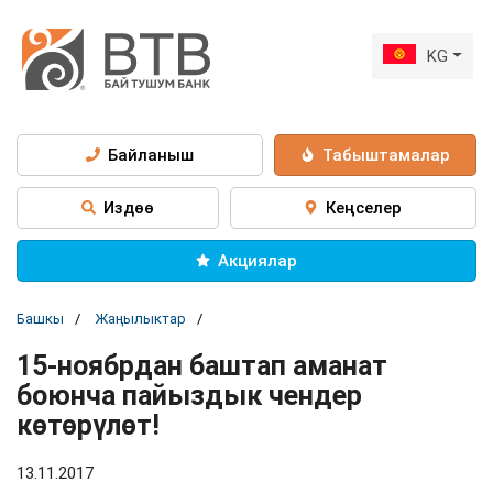
KG
Байланыш
Табыштамалар
Издөө
Кеңселер
Акциялар
Башкы
Жаңылыктар
15-ноябрдан баштап аманат
боюнча пайыздык чендер
көтөрүлөт!
13.11.2017