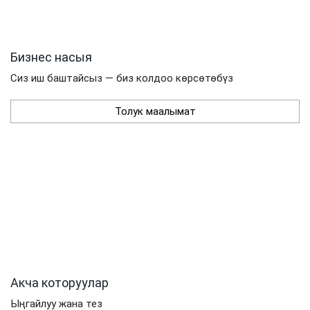
Бизнес насыя
Сиз иш баштайсыз — биз колдоо көрсөтөбүз
Толук маалымат
Акча которуулар
Ыңгайлуу жана тез