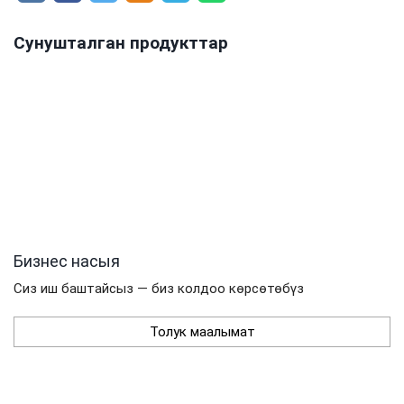
Сунушталган продукттар
Бизнес насыя
Сиз иш баштайсыз — биз колдоо көрсөтөбүз
Толук маалымат