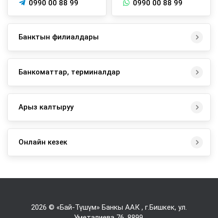
0990 00 88 99
0990 00 88 99
Банктын филиалдары
Банкоматтар, терминалдар
Арыз калтыруу
Онлайн кезек
2026 © «Бай-Түшүм» Банкы ААК , г.Бишкек, ул.
Уметалиева 76,
8899
.