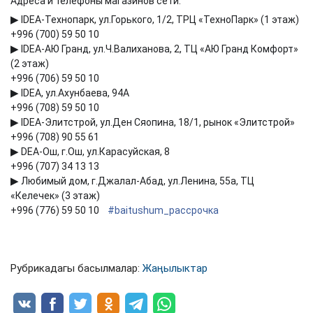
Адреса и телефоны магазинов сети:
▶
IDEA-Технопарк, ул.Горького, 1/2, ТРЦ «ТехноПарк» (1 этаж)
+996 (700) 59 50 10
▶
IDEA-АЮ Гранд, ул.Ч.Валиханова, 2, ТЦ «АЮ Гранд Комфорт»
(2 этаж)
+996 (706) 59 50 10
▶
IDEA, ул.Ахунбаева, 94А
+996 (708) 59 50 10
▶
IDEA-Элитстрой, ул.Ден Сяопина, 18/1, рынок «Элитстрой»
+996 (708) 90 55 61
▶
DEA-Ош, г.Ош, ул.Карасуйская, 8
+996 (707) 34 13 13
▶
Любимый дом, г.Джалал-Абад, ул.Ленина, 55а, ТЦ
«Келечек» (3 этаж)
+996 (776) 59 50 10
#
baitushum_рассрочка
Рубрикадагы басылмалар:
Жаңылыктар