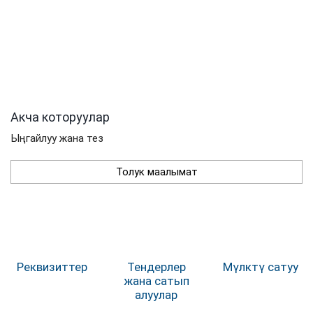
Акча которуулар
Ыңгайлуу жана тез
Толук маалымат
Реквизиттер
Тендерлер
Мүлктү сатуу
жана сатып
алуулар