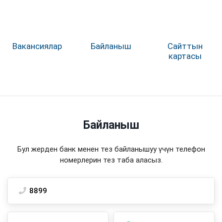
Вакансиялар
Байланыш
Сайттын
картасы
Байланыш
Бул жерден банк менен тез байланышуу үчүн телефон
номерлерин тез таба аласыз.
8899