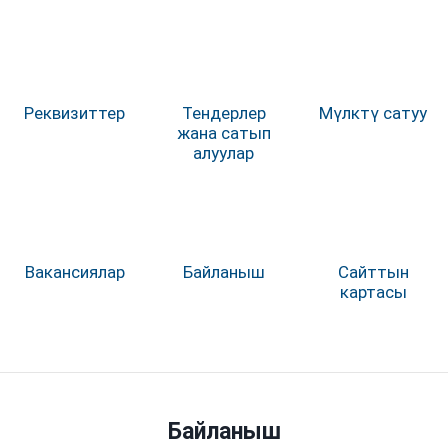
Реквизиттер
Тендерлер
Мүлктү сатуу
жана сатып
алуулар
Вакансиялар
Байланыш
Сайттын
картасы
Байланыш