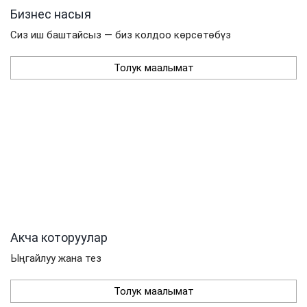
Бизнес насыя
Сиз иш баштайсыз — биз колдоо көрсөтөбүз
Толук маалымат
Акча которуулар
Ыңгайлуу жана тез
Толук маалымат