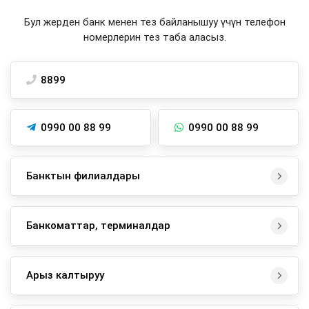
Бул жерден банк менен тез байланышуу үчүн телефон
номерлерин тез таба аласыз.
8899
0990 00 88 99
0990 00 88 99
Банктын филиалдары
Банкоматтар, терминалдар
Арыз калтыруу