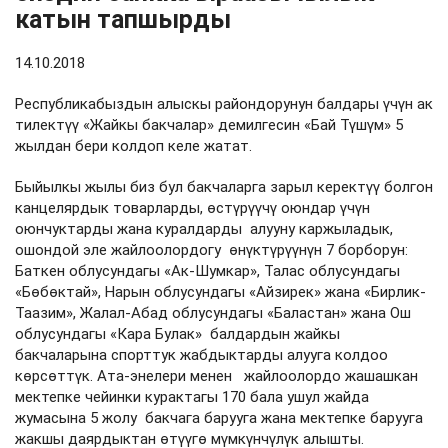
катын тапшырды
14.10.2018
Республикабыздын алыскы райондорунун балдары үчүн ак
тилектүү «Жайкы бакчалар» демилгесин «Бай Түшүм» 5
жылдан бери колдоп келе жатат.
Быйылкы жылы биз бул бакчаларга зарыл керектүү болгон
канцелярдык товарларды, өстүрүүчү оюндар үчүн
оюнчуктарды жана куралдарды алууну каржыладык,
ошондой эле жайлоолордогу өнүктүрүүнүн 7 борборун:
Баткен облусундагы «Ак-Шумкар», Талас облусундагы
«Бөбөктай», Нарын облусундагы «Айзирек» жана «Бирлик-
Таазим», Жалал-Абад облусундагы «Баластан» жана Ош
облусундагы «Кара Булак» балдардын жайкы
бакчаларына спорттук жабдыктарды алууга колдоо
көрсөттүк. Ата-энелери менен жайлоолордо жашашкан
мектепке чейинки курактагы 170 бала ушул жайда
жумасына 5 жолу бакчага барууга жана мектепке барууга
жакшы даярдыктан өтүүгө мүмкүнчүлүк алышты.