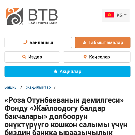
KG
Байланыш
Табыштамалар
Издөө
Кеңселер
Акциялар
Башкы
Жаңылыктар
«Роза Отунбаеванын демилгеси»
Фонду «Жайлоодогу балдар
бакчалары» долбоорун
өнүктүрүүгө кошкон салымы үчүн
биздин банкка ыраазычылык