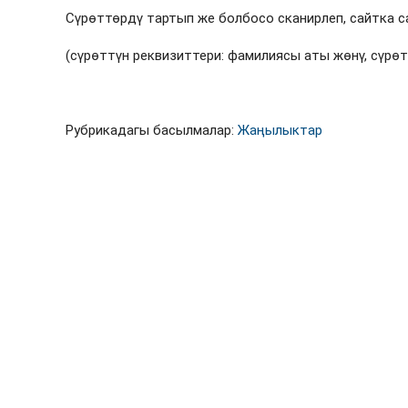
Сүрөттөрдү тартып же болбосо сканирлеп, сайтка са
(сүрөттүн реквизиттери: фамилиясы аты жөнү, сүрө
Рубрикадагы басылмалар:
Жаңылыктар