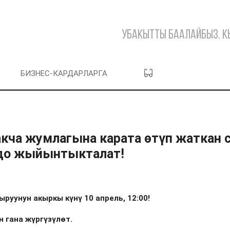
Убакытты баалайбыз. 
БИЗНЕС-КАРДАРЛАРГА
кча жумлагына карата өтүп жаткан 
00до жыйынтыкталат!
уунун акыркы күнү 10 апрель, 12:00!
н гана жүргүзүлөт.