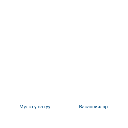
Мүлктү сатуу
Вакансиялар