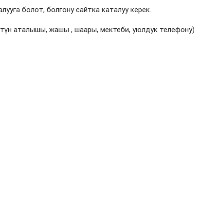
лууга болот, болгону сайтка каталуу керек.
ттүн аталышы, жашы , шаары, мектеби, уюлдук телефону)