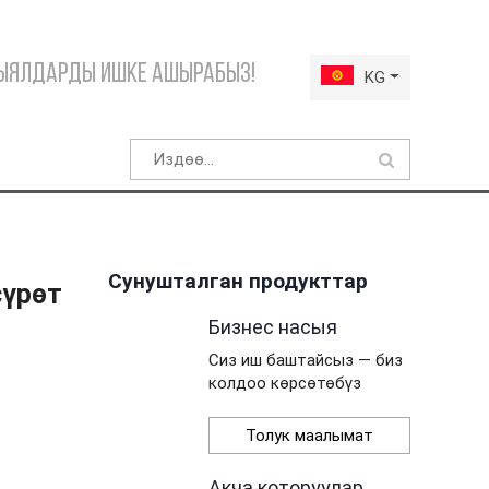
Кыялдарды ишке ашырабыз!
KG
Сунушталган продукттар
сүрөт
Бизнес насыя
Сиз иш баштайсыз — биз
колдоо көрсөтөбүз
Толук маалымат
Акча которуулар