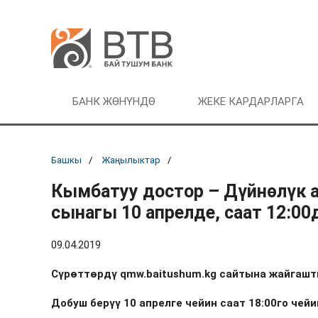
БАНК ЖӨНҮНДӨ
ЖЕКЕ КАРДАРЛАРГА
Башкы
Жаңылыктар
Кымбатуу достор – Дүйнөлүк а
сынагы 10 апрелде, саат 12:
09.04.2019
Сүрөттөрдү qmw.baitushum.kg сайтына жайгаштыр
Добуш берүү 10 апрелге чейин саат 18:00го чейи