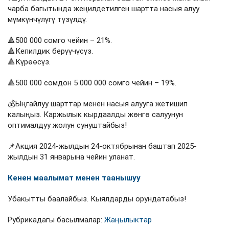
чарба багытында жеңилдетилген шартта насыя алуу
мүмкүнчүлүгү түзүлдү.
🔺500 000 сомго чейин – 21%.
🔺Кепилдик берүүчүсүз.
🔺Күрөөсүз.
🔺500 000 сомдон 5 000 000 сомго чейин – 19%.
💰Ыңгайлуу шарттар менен насыя алууга жетишип
калыңыз. Каржылык кырдаалды жөнгө салуунун
оптималдуу жолун сунуштайбыз!
📌Акция 2024-жылдын 24-октябрынан баштап 2025-
жылдын 31 январына чейин уланат.
Кенен маалымат менен таанышуу
Убакытты баалайбыз. Кыялдарды орундатабыз!
Рубрикадагы басылмалар:
Жаңылыктар