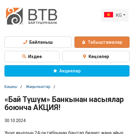
KG
Байланыш
Табыштамалар
Издөө
Кеңселер
Акциялар
Башкы
Жаңылыктар
«Бай Түшүм» Банкынан насыялар
боюнча АКЦИЯ!
30.10.2024
Ушул жылдын 24-октябрынан баштап бизнес жана айыл