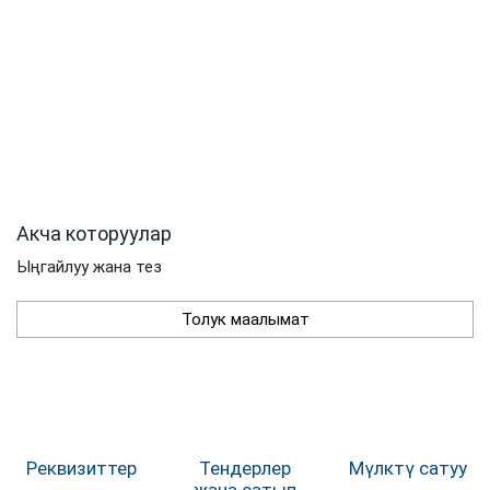
Акча которуулар
Ыңгайлуу жана тез
Толук маалымат
Реквизиттер
Тендерлер
Мүлктү сатуу
жана сатып