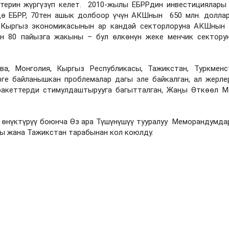
терин жүргүзүп келет. 2010-жылы ЕБРРдин инвестициялары
дө ЕБРР, 70тен ашык долбоор үчүн АКШнын 650 млн. долла
 Кыргыз экономикасынын ар кандай секторлоруна АКШнын
н 80 пайызга жакыны – бул өлкөнүн жеке менчик сектору
ова, Монголия, Кыргыз Республикасы, Тажикстан, Туркмен
рге байланышкан проблемалар дагы эле байкалган, ал жерл
ракеттерди стимулдаштырууга багытталган, Жаңы Өткөөл М
н өнүктүрүү боюнча Өз ара Түшүнүшүү тууралуу Меморандумд
сы жана Тажикстан тарабынан кол коюлду.