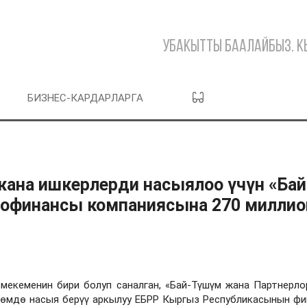
Убакытты баалайбыз. 
БИЗНЕС-КАРДАРЛАРГА
ана ишкерлерди насыялоо үчүн «Бай
офинансы компаниясына 270 миллио
екеменин бири болуп саналган, «Бай-Түшүм жана Партнерл
лчөмдө насыя берүү аркылуу ЕБРР Кыргыз Республикасынын ф