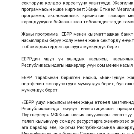
секторуна колдоо көрсөтүүнү улантууда.
Жергилик
программасын ишке киргизет: Жаңы Өткөөл Мезгили
программа, экономикалык кризистин таасири м
карандуулукка байланышкан тобокелдиктерди төмөн
Жаңы программа, ЕБРР менен кызматташкан банкта
насыяларды берүү жолу менен жеке секторду өнүкт
тобокелдиктерден арылууга мүмкүндүк берет.
ЕБРРдин ушул үч жылдык насыясы, насыялык
Республикасындагы ишкерлер үчүн сом менен насыя 
ЕБРР тарабынан берилген насыя, «Бай-Түшүм жа
портфелин жогорулатууга мүмкүндүк берет, бул өлк
мүмкүндүк берет.
«ЕБРР ушул насыясы менен жаңы өткөөл мезгилинд
Республикасында өзүнүн инвестициясын приори
Партнерлор» МФКнын насыя алуучулары сапаттуу
талап кылынуучу сомдук ресурстарга жеңилирээк ж
ага барабар эле, Кыргыз Республикасында ишкерд
Микрофинансылоо боюнча Саммиттеги өзүнүн чыгып