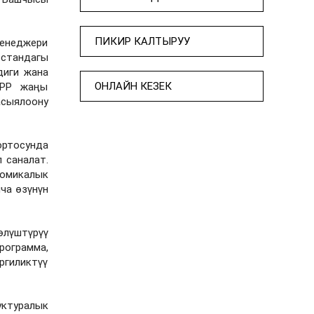
ПИКИР КАЛТЫРУУ
енеджери
стандагы
диги жана
ОНЛАЙН КЕЗЕК
БРР жаңы
сыялоону
ортосунда
 саналат.
омикалык
ча өзүнүн
өлүштүрүү
рограмма,
ргиликтүү
уктуралык