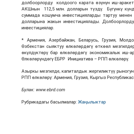
долбоорлорду колдоого карата өзүнүн иш-аракет
АКШнын 112,5 млн. долларын түздү. Бүгүнкү күн
суммада кошумча инвестицияларды тартуу менен
долларына жакын инвестициялады. Долбоорлорду
инвестициялар.
* Армения, Азербайжан, Беларусь, Грузия, Молд
Өзбекстан сыяктуу өлкөлөрдөгү өткөөл мезгилде
өкүлдүктөрү бар өлкөлөрдөгү экономикалык иш-а
Өлкөлөрүндөгү ЕБРР Инициатива – РПП өлкөлөрү.
Азыркы мезгилде, капиталдык жергиликтүү рыногу
РПП өлкөлөрү: Армения, Грузия, Кыргыз Республика
Булак: www.ebrd.com
Рубрикадагы басылмалар:
Жаңылыктар