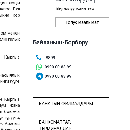
Рдин жаңы
Ыңгайлуу жана тез
ялоо. Бул
ыкча көз
Толук маалымат
сом менен
валюталык
Байланыш-Борбору
а Кыргыз
8899
0990 00 88 99
 насыялык
0990 00 88 99
ийгизүүгө
чө Кыргыз
БАНКТЫН ФИЛИАЛДАРЫ
шүм жана
ри боюнча
ктүрүүгө,
БАНКОМАТТАР,
ук Азияда
ТЕРМИНАЛДАР
н Башчысы