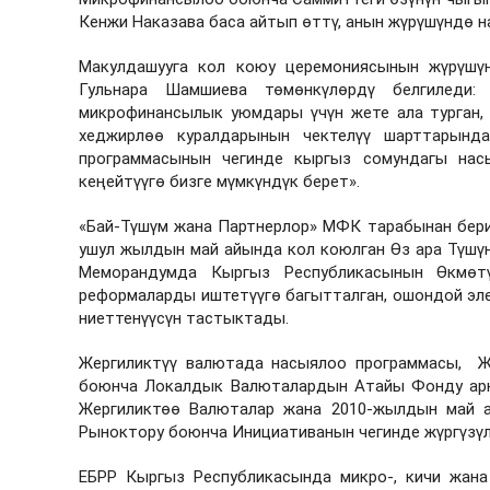
Кенжи Наказава баса айтып өттү, анын жүрүшүндө 
Макулдашууга кол коюу церемониясынын жүрүш
Гульнара Шамшиева төмөнкүлөрдү белгиледи:
микрофинансылык уюмдары үчүн жете ала турган,
хеджирлөө куралдарынын чектелүү шарттарын
программасынын чегинде кыргыз сомундагы нас
кеңейтүүгө бизге мүмкүндүк берет».
«Бай-Түшүм жана Партнерлор» МФК тарабынан бери
ушул жылдын май айында кол коюлган Өз ара Түшү
Меморандумда Кыргыз Республикасынын Өкмөтү
реформаларды иштетүүгө багытталган, ошондой эле
ниеттенүүсүн тастыктады.
Жергиликтүү валютада насыялоо программасы, Ж
боюнча Локалдык Валюталардын Атайы Фонду арк
Жергиликтөө Валюталар жана 2010-жылдын май а
Рыноктору боюнча Инициативанын чегинде жүргүзүл
ЕБРР Кыргыз Республикасында микро-, кичи жана