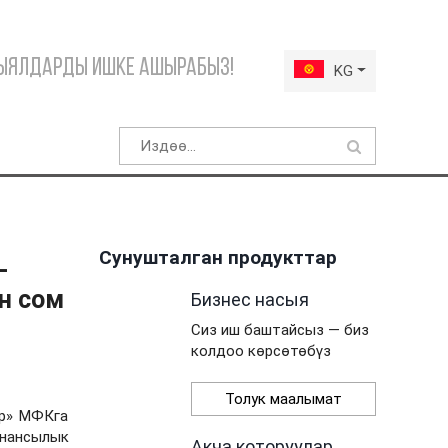
Кыялдарды ишке ашырабыз!
KG
Сунушталган продукттар
-
н сом
Бизнес насыя
Сиз иш баштайсыз — биз
колдоо көрсөтөбүз
Толук маалымат
ор» МФКга
инансылык
Акча которуулар