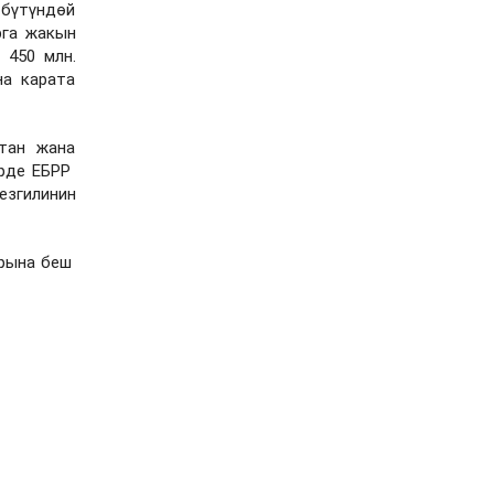
 бүтүндөй
рга жакын
 450 млн.
на карата
стан жана
ерде ЕБРР
езгилинин
арына беш