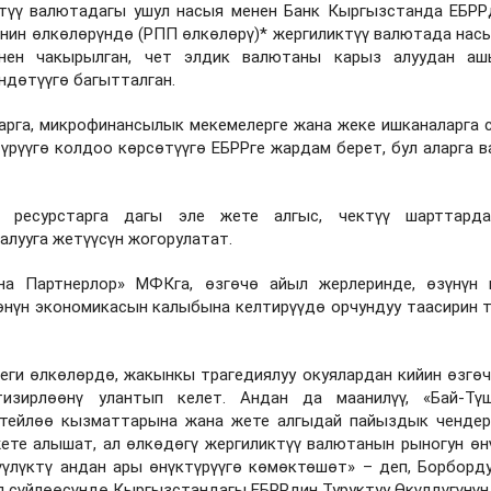
түү валютадагы ушул насыя менен Банк Кыргызстанда ЕБР
нин өлкөлөрүндө (РПП өлкөлөрү)* жергиликтүү валютада насы
енен чакырылган, чет элдик валютаны карыз алуудан аш
дөтүүгө багытталган.
рга, микрофинансылык мекемелерге жана жеке ишканаларга 
үрүүгө колдоо көрсөтүүгө ЕБРРге жардам берет, бул аларга 
 ресурстарга дагы эле жете алгыс, чектүү шарттард
алууга жетүүсүн жогорулатат.
на Партнерлор» МФКга, өзгөчө айыл жерлеринде, өзүнүн
өнүн экономикасын калыбына келтирүүдө орчундуу таасирин т
еги өлкөлөрдө, жакынкы трагедиялуу окуялардан кийин өзгө
тизирлөөнү улантып келет. Андан да маанилүү, «Бай-Тү
 тейлөө кызматтарына жана жете алгыдай пайыздык ченде
ете алышат, ал өлкөдөгү жергиликтүү валютанын рыногун өнү
үүлүктү андан ары өнүктүрүүгө көмөктөшөт» – деп, Борборд
 сүйлөөсүндө Кыргызстандагы ЕБРРдин Туруктуу Өкүлдүгүнү