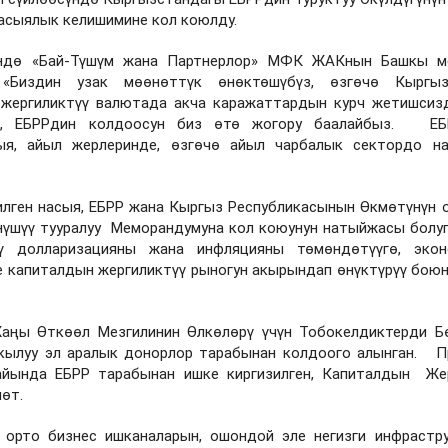
насыялык келишимине кол коюлду.
үндө «Бай-Түшүм жана Партнерлор» МФК ЖАКнын Башкы м
 «Биздин узак мөөнөттүк өнөктөшүбүз, өзгөчө Кыргыз
 жергиликтүү валютада акча каражаттардын курч жетишсиз
да, ЕБРРдин колдоосун биз өтө жогору баалайбыз. Е
ыя, айыл жерлеринде, өзгөчө айыл чарбалык сектордо на
лген насыя, ЕБРР жана Кыргыз Республикасынын Өкмөтүнүн 
нүшүү тууралуу Меморандумуна кол коюунун натыйжасы болуп
 долларизацияны жана инфляцияны төмөндөтүүгө, экон
 капиталдын жергиликтүү рыногун акырындап өнүктүрүү боюн
аңы Өткөөл Мезгилинин Өлкөлөрү үчүн Тобокелдиктерди Б
ылуу эл аралык донорлор тарабынан колдоого алынган. П
йында ЕБРР тарабынан ишке киргизилген, Капиталдын Же
өт.
 орто бизнес ишканаларын, ошондой эле негизги инфрастр