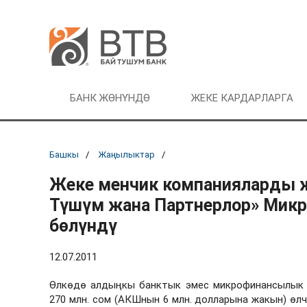
БАНК ЖӨНҮНДӨ
ЖЕКЕ КАРДАРЛАРГА
Башкы
Жаңылыктар
Жеке менчик компанияларды ж
Түшүм жана Партнерлор» Микр
бөлүндү
12.07.2011
Өлкөдө алдыңкы банктык эмес микрофинансылык м
270 млн. сом (АКШнын 6 млн. долларына жакын) ө