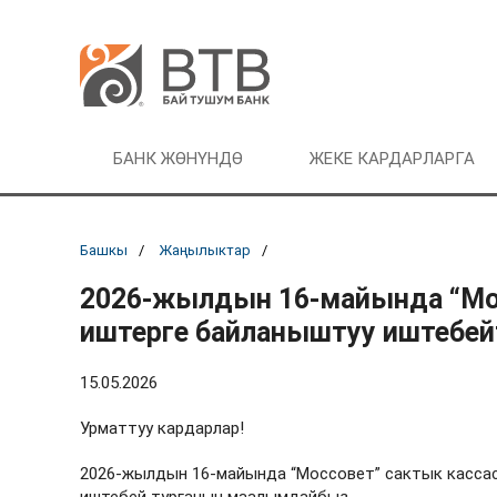
БАНК ЖӨНҮНДӨ
ЖЕКЕ КАРДАРЛАРГА
Башкы
Жаңылыктар
2026-жылдын 16-майында “Мос
иштерге байланыштуу иштебей
15.05.2026
Урматтуу кардарлар!
2026-жылдын 16-майында “Моссовет” сактык касса