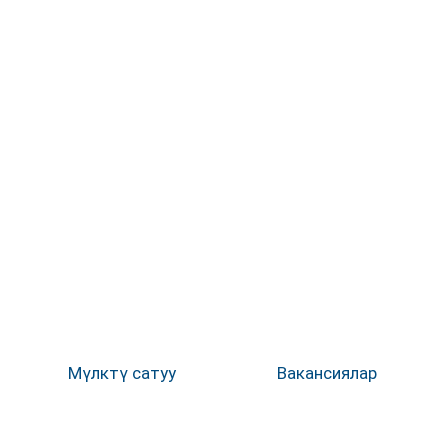
Мүлктү сатуу
Вакансиялар