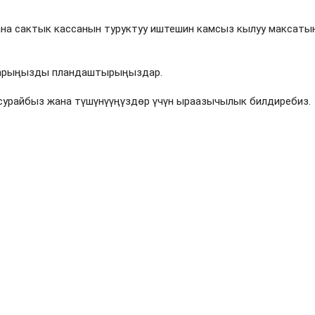
на сактык кассанын туруктуу иштешин камсыз кылуу максаты
апарыңызды пландаштырыңыздар.
сурайбыз жана түшүнүүңүздөр үчүн ыраазычылык билдиребиз.