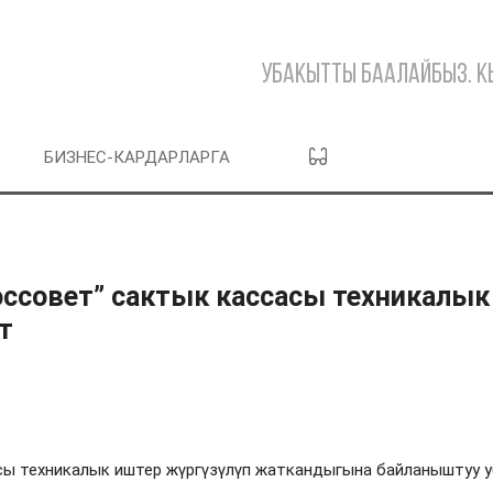
Убакытты баалайбыз. 
БИЗНЕС-КАРДАРЛАРГА
совет” сактык кассасы техникалык
т
сы техникалык иштер жүргүзүлүп жаткандыгына байланыштуу 