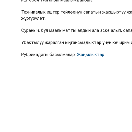
иштебей турганын маалымдайбыз.
Техникалык иштер тейлөөнүн сапатын жакшыртуу жа
жүргүзүлөт.
Сураныч, бул маалыматты алдын ала эске алып, с
Убактылуу жаралган ыңгайсыздыктар үчүн кечирим 
Рубрикадагы басылмалар:
Жаңылыктар