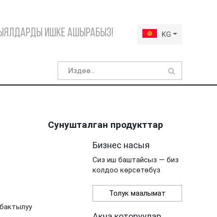
Кыялдарды ишке ашырабыз!
KG
Сунушталган продукттар
Бизнес насыя
Сиз иш баштайсыз — биз
колдоо көрсөтөбүз
Толук маалымат
убактылуу
Акча которуулар