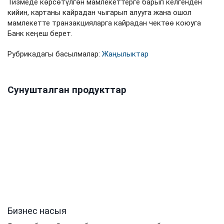
Тизмеде көрсөтүлгөн мамлекеттерге барып келгенден
кийин, картаны кайрадан чыгарып алууга жана ошол
мамлекетте транзакцияларга кайрадан чектөө коюуга
Банк кеңеш берет.
Рубрикадагы басылмалар:
Жаңылыктар
Сунушталган продукттар
Бизнес насыя