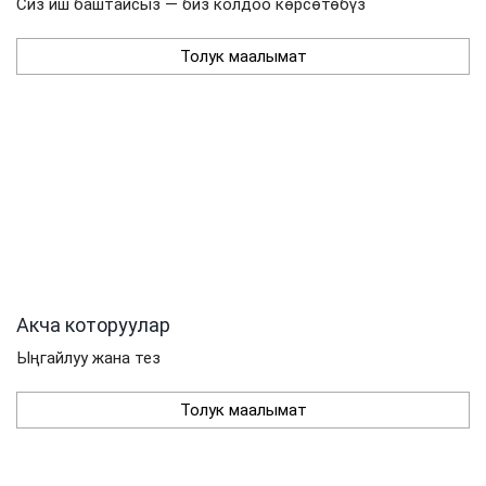
Сиз иш баштайсыз — биз колдоо көрсөтөбүз
Толук маалымат
Акча которуулар
Ыңгайлуу жана тез
Толук маалымат