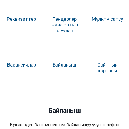
Реквизиттер
Тендерлер
Мүлктү сатуу
жана сатып
алуулар
Вакансиялар
Байланыш
Сайттын
картасы
Байланыш
Бул жерден банк менен тез байланышуу үчүн телефон