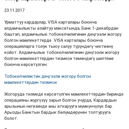
23.11.2017
Урматтуу кардарлар, VISA карталары боюнча
алдамчылыкты азайтуу максатында, Банк 1-декабрдан
баштап, алдамчылык тобокелчилигинин деңгээли жогору
болгон мамлекеттерде
VISA карталары боюнча
операцияларга толук тыюу салуу түрүндөгү чектөөнү
койот. Алдамчылык тобокелчилигинин деңгээли жогору
болгон мамлекеттердин тизмеси төмөндөгү шилтеме
боюнча көрсөтүлгөн:
Тобокелчиликтин деңгээли жогору болгон
мамлекеттердин тизмеси
Жогоруда тизмеде көрсөтүлгөн мамлекеттердин биринде
операцияны жүргүзүү зарыл болгон учурда, Кардардын
арызынын негизинде аны аткарууга мүмкүнчүлүк бар.
Арызды Банктын бардык бөлүмдөрүнөн толтурууга
болот.