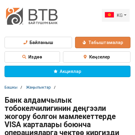
KG
Байланыш
Табыштамалар
Издөө
Кеңселер
Акциялар
Башкы
Жаңылыктар
Банк алдамчылык
тобокелчилигинин деңгээли
жогору болгон мамлекеттерде
VISA карталары боюнча
операцияларга чектөө киргизди