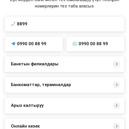
номерлерин тез таба аласыз.
8899
0990 00 88 99
0990 00 88 99
Банктын филиалдары
Банкоматтар, терминалдар
Арыз калтыруу
Онлайн кезек