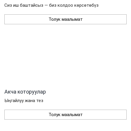
Сиз иш баштайсыз — биз колдоо көрсөтөбүз
Толук маалымат
Акча которуулар
Ыңгайлуу жана тез
Толук маалымат