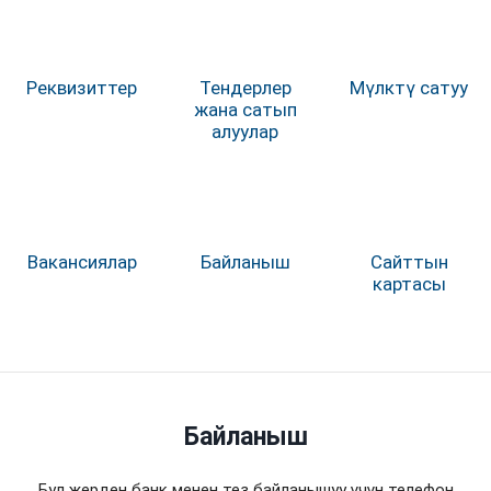
Реквизиттер
Тендерлер
Мүлктү сатуу
жана сатып
алуулар
Вакансиялар
Байланыш
Сайттын
картасы
Байланыш
Бул жерден банк менен тез байланышуу үчүн телефон