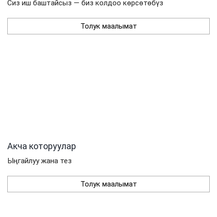
Сиз иш баштайсыз — биз колдоо көрсөтөбүз
Толук маалымат
Акча которуулар
Ыңгайлуу жана тез
Толук маалымат