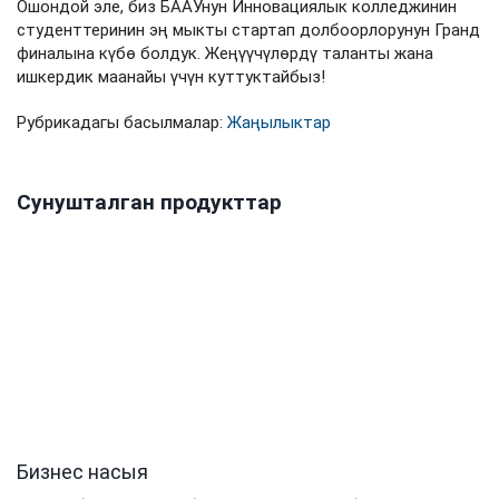
Ошондой эле, биз БААУнун Инновациялык колледжинин
студенттеринин эң мыкты стартап долбоорлорунун Гранд
финалына күбө болдук. Жеңүүчүлөрдү таланты жана
ишкердик маанайы үчүн куттуктайбыз!
Рубрикадагы басылмалар:
Жаңылыктар
Сунушталган продукттар
Бизнес насыя