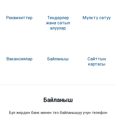
Реквизиттер
Тендерлер
Мүлктү сатуу
жана сатып
алуулар
Вакансиялар
Байланыш
Сайттын
картасы
Байланыш
Бул жерден банк менен тез байланышуу үчүн телефон