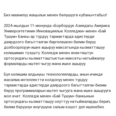
Биз маанилүү жаңылык менен бөлүшүүгө кубанычтабыз!
2024-жылдын 11-июнунда «Борбордук Азиядагы Америка
Университетинин Инновациялык Колледжи» менен «Бай
Түшүм» Банкы ар түрдүү тармактарда адистерди
даярдоого багытталган биргелешкен билим берүү
долбоорлорун ишке ашыруу максатында кызматташуу
келишимин түзүштү. Колледж менен өнөктөштүн
ортосундагы кызматташтыктын максаты натыйжалуу
формаларды иштеп чыгуу жана ишке ашыруу.
Бул келишим алдыңкы технологияларды, анын ичинде
жасалма интеллектти колдонуу менен түрдүү
тармактарда адистерди даярдоого багытталган билим
берүү программаларын иштеп чыгууга жана ишке ашырууга
жол ачат. Колледж менен «Бай Түшүм» банкынын
ортосундагы кызматташуу олуттуу натыйжаларды берип,
билим берүүнүн өнүгүшүнө салым кошот деп ишенебиз.