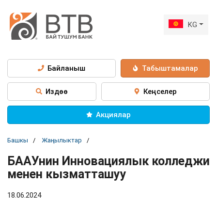
KG
Байланыш
Табыштамалар
Издөө
Кеңселер
Акциялар
Башкы
Жаңылыктар
БААУнин Инновациялык колледжи
менен кызматташуу
18.06.2024