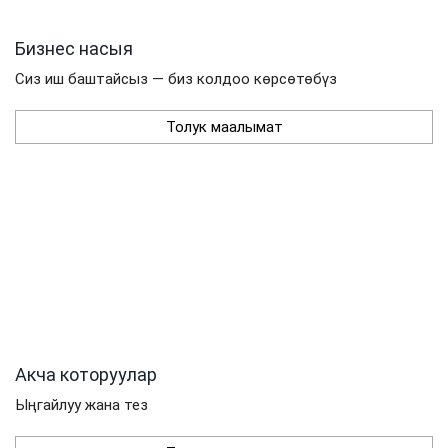
Бизнес насыя
Сиз иш баштайсыз — биз колдоо көрсөтөбүз
Толук маалымат
Акча которуулар
Ыңгайлуу жана тез