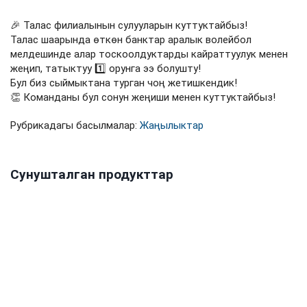
🎉 Талас филиалынын сулууларын куттуктайбыз!
Талас шаарында өткөн банктар аралык волейбол
мелдешинде алар тоскоолдуктарды кайраттуулук менен
жеңип, татыктуу 1️⃣ орунга ээ болушту!
Бул биз сыймыктана турган чоң жетишкендик!
👏 Команданы бул сонун жеңиши менен куттуктайбыз!
Рубрикадагы басылмалар:
Жаңылыктар
Сунушталган продукттар