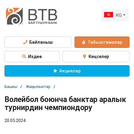
KG
Байланыш
Табыштамалар
Издөө
Кеңселер
Акциялар
Башкы
Жаңылыктар
Волейбол боюнча банктар аралык
турнирдин чемпиондору
20.05.2024