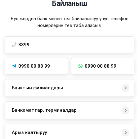
Байланыш
Бул жерден банк менен тез байланышуу үчүн телефон
номерлерин тез таба аласыз.
8899
0990 00 88 99
0990 00 88 99
Банктын филиалдары
Банкоматтар, терминалдар
Арыз калтыруу