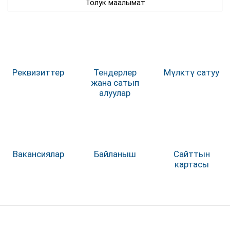
Толук маалымат
Реквизиттер
Тендерлер
Мүлктү сатуу
жана сатып
алуулар
Вакансиялар
Байланыш
Сайттын
картасы