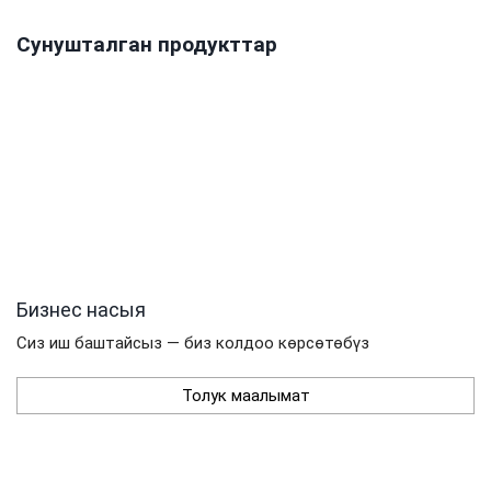
Сунушталган продукттар
Бизнес насыя
Сиз иш баштайсыз — биз колдоо көрсөтөбүз
Толук маалымат