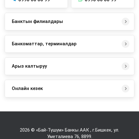
Банктын филиалдары
Банкоматтар, терминалдар
Арыз калтыруу
Онлайн кезек
2026 © «Бай-Түшүм» Банкы ААК , г.Бишкек, ул.
Уметалиева 76,
8899
.