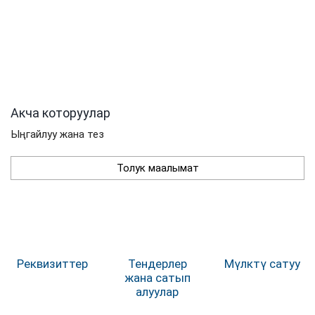
Акча которуулар
Ыңгайлуу жана тез
Толук маалымат
Реквизиттер
Тендерлер
Мүлктү сатуу
жана сатып
алуулар