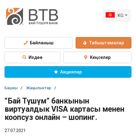
KG
Байланыш
Табыштамалар
Издөө
Кеңселер
Акциялар
Башкы
Жаңылыктар
“Бай Түшүм” банкынын
виртуалдык VISA картасы менен
коопсуз онлайн – шопинг.
27.07.2021