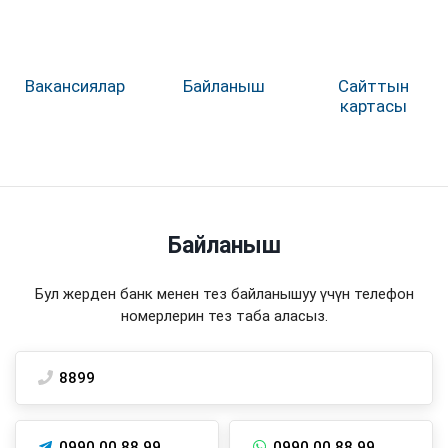
Вакансиялар
Байланыш
Сайттын
картасы
Байланыш
Бул жерден банк менен тез байланышуу үчүн телефон
номерлерин тез таба аласыз.
8899
0990 00 88 99
0990 00 88 99