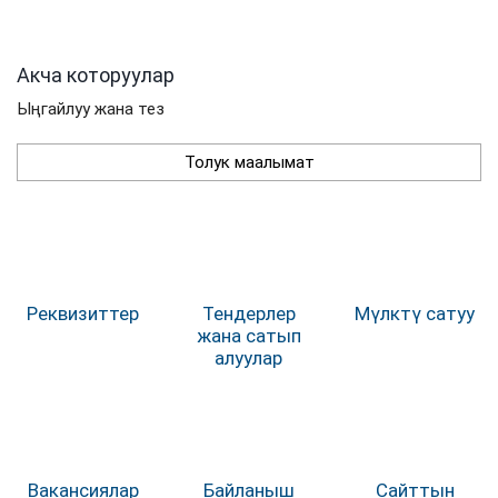
Акча которуулар
Ыңгайлуу жана тез
Толук маалымат
Реквизиттер
Тендерлер
Мүлктү сатуу
жана сатып
алуулар
Вакансиялар
Байланыш
Сайттын