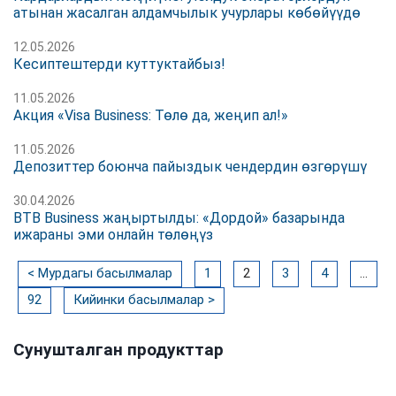
атынан жасалган алдамчылык учурлары көбөйүүдө
12.05.2026
Кесиптештерди куттуктайбыз!
11.05.2026
Акция «Visa Business: Төлө да, жеңип ал!»
11.05.2026
Депозиттер боюнча пайыздык чендердин өзгөрүшү
30.04.2026
BTB Business жаңыртылды: «Дордой» базарында
ижараны эми онлайн төлөңүз
<
Мурдагы басылмалар
1
2
3
4
…
92
Кийинки басылмалар
>
Сунушталган продукттар