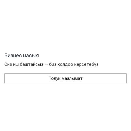
Бизнес насыя
Сиз иш баштайсыз — биз колдоо көрсөтөбүз
Толук маалымат