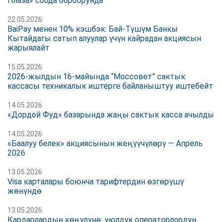
Плаза» соода борборунда
22.05.2026
BaiPay менен 10% кэшбэк: Бай-Түшүм Банкы
Кытайдагы сатып алуулар үчүн кайрадан акциясын
жарыялайт
15.05.2026
2026-жылдын 16-майында “Моссовет” сактык
кассасы техникалык иштерге байланыштуу иштебейт
14.05.2026
«Дордой Фуд» базарында жаңы сактык касса ачылды
14.05.2026
«Баалуу белек» акциясынын жеңүүчүлөрү — Апрель
2026
13.05.2026
Visa карталары боюнча тарифтердин өзгөрүшү
жөнүндө
13.05.2026
Кардарлардын көңүлүнө: уюлдук операторлордун