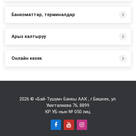
Банкоматтар, терминалдар
Арыз калтыруу
Онлайн кезек
2026 © «Бай-Түшүм» Банкы ААК , г.Бишкек, ул.
Уметалиева 76,
8899
.
КР УБ-нын № 050 лиц.