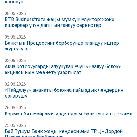
коопсуз!
08.06.2026
BTB Business’теги жаңы мүмкүнчүлүктөр: жеке
ишкерлер үчүн дагы ыңгайлуу сервистер
05.06.2026
Банктын Процессинг борборунда пландуу иштер
жүргүзүлөт
02.06.2026
Акча которууларды алуучулар үчүн «Баалуу белек»
акциясынын мөөнөтү узартылат
02.06.2026
«Пайдалуу» аманаты боюнча пайыздык чендердин
өзгөрүшү
26.05.2026
Курман Айт майрамы алдындагы Банктын иш режими
25.05.2026
Бай Тушум Банк жаңы кеңсеси эми ТРЦ «Дордой