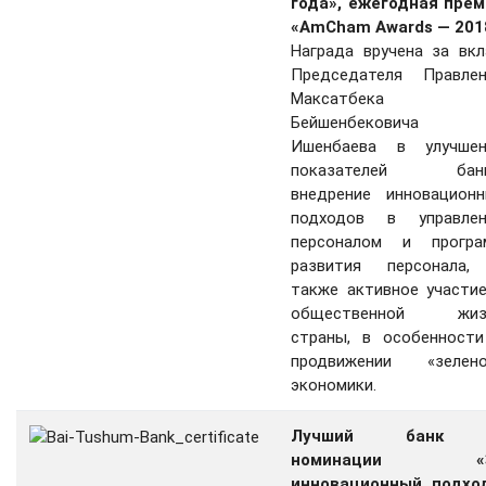
года», ежегодная прем
«AmCham Awards — 201
Награда вручена за вк
Председателя Правлен
Максатбека
Бейшенбековича
Ишенбаева в улучшен
показателей банк
внедрение инновационн
подходов в управлен
персоналом и програ
развития персонала,
также активное участи
общественной жиз
страны, в особенности
продвижении «зелено
экономики.
Лучший банк
номинации «
инновационный подход