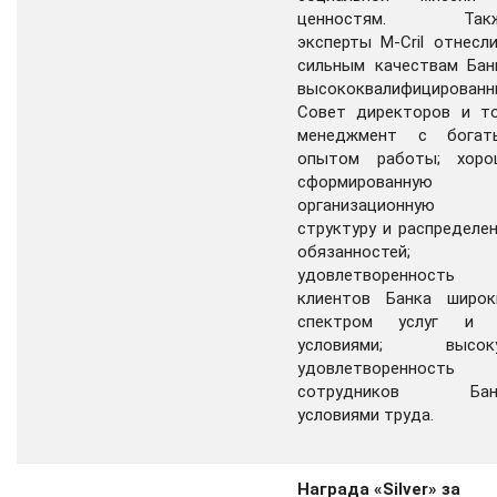
ценностям. Такж
эксперты M-Cril отнесл
сильным качествам Бан
высококвалифицированн
Совет директоров и то
менеджмент с богат
опытом работы; хоро
сформированную
организационную
структуру и распределе
обязанностей;
удовлетворенность
клиентов Банка широк
спектром услуг и 
условиями; высок
удовлетворенность
сотрудников Бан
условиями труда.
Награда «Silver» за