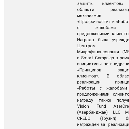
защиты клиентов»
области реализац
механизмов
«Прозрачности» и «Раб
с жалобами
предложениями клиенто
Награда была учрежде
Центром
Микрофинансования (MF
и Smart Campaign в рам
инициативы по внедрен
«Принципов защи
клиентов». В облас
реализации принци
«Работы с жалобами
предложениями клиенто
награду также получ
Vision Fund AzerCred
(Азербайджан). LLC M
CREDO (Грузия) б
награжден за реализац