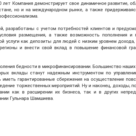
0 лет Компания демонстрирует свое динамичное развитие, об
стане, но и на международном рынке, а также придерживаяс
профессионализма.
й, разработаны с учетом потребностей клиентов и предусм
условия размещения, а также возможность пополнения и 
й услуги как депозиты для людей с низким уровнем дохода,
регионы и внести свой вклад в повышение финансовой гр
оления бедности в микрофинансировании. Большинство наших
орых вклады станут надежным инструментом по управлен
ь иметь гарантированные сбережения на осуществление пов
оведение торжественных мероприятий. Ну и наконец, доходы, п
нии как в расширении их бизнеса, так и в других непре
ании Гульнара Шамшиева.