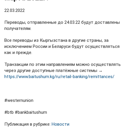
22.03.2022
Переводы, отправленные до 24.03.22 будут доставлены
получателям.⁣⁣⁣⁣⠀
⁣⁣⁣⁣Все переводы из Кыргызстана в другие страны, за
исключением России и Беларуси будут осуществляться
как и прежде.⁣⁣⁣⁣⠀
⁣⁣Транзакции по этим направлениям можно осуществлять
через другие доступные платёжные системы →
https://www.baitushum.kg/ru/retail-banking/remittances/
⁣⁣⠀
⁣⁣⠀
#westernunion⁣⁣⁣⁣⠀
#btb #bankbaitushum
Публикация в рубрике:
Новости