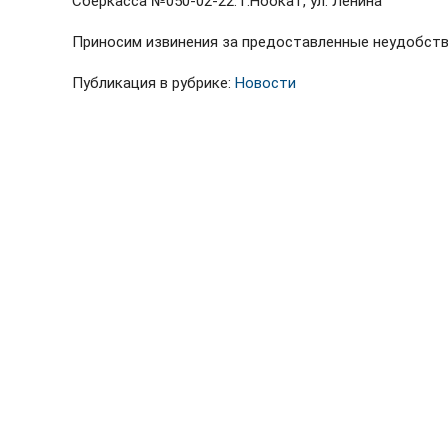
Сберкасса №050-02-22: г.Ноокат, ул. Ленина
Приносим извинения за предоставленные неудобств
Публикация в рубрике:
Новости