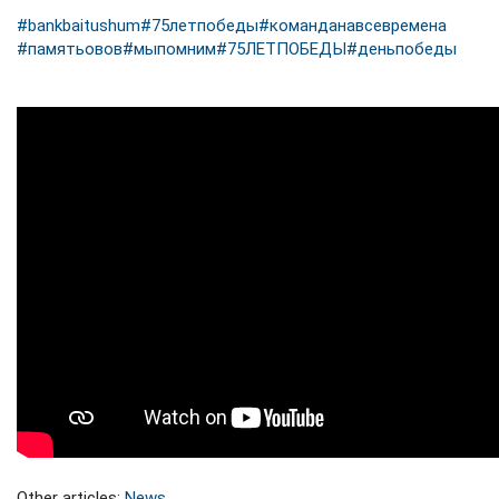
#
bankbaitushum
#
75летпобеды
#
команданавсевремена
#
памятьовов
#
мыпомним
#
75ЛЕТПОБЕДЫ
#
деньпобеды
Other articles:
News