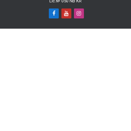
Lic.№ 050 NB KR