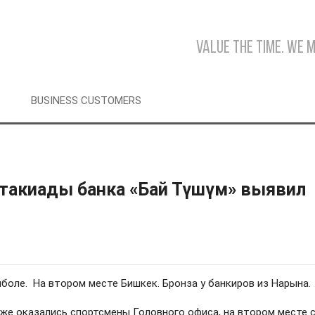
Value the time. We 
BUSINESS CUSTOMERS
ртакиады банка «Бай Түшүм» выявил
боле. На втором месте Бишкек. Бронза у банкиров из Нарына.
кже оказались спортсмены Головного офиса, на втором месте 