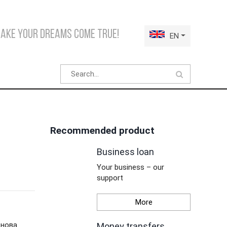
make your dreams come true!
EN
Recommended product
Business loan
Your business – our
support
More
снова
Money transfers