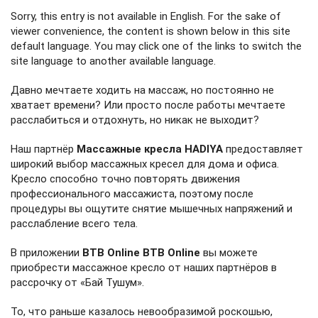
Sorry, this entry is not available in English. For the sake of
viewer convenience, the content is shown below in this site
default language. You may click one of the links to switch the
site language to another available language.
Давно мечтаете ходить на массаж, но постоянно не
хватает времени? Или просто после работы мечтаете
расслабиться и отдохнуть, но никак не выходит?⁣⁣⠀⁣⁣⠀
Наш партнёр
Массажные кресла HADIYA
предоставляет
широкий выбор массажных кресел для дома и офиса.
Кресло способно точно повторять движения
профессионального массажиста, поэтому после
процедуры вы ощутите снятие мышечных напряжений и
расслабление всего тела.⁣⁣⠀
В приложении
BTB Online BTB Online
вы можете
приобрести массажное кресло от наших партнёров в
рассрочку от «Бай Тушум».⁣⁣⠀⠀
То, что раньше казалось невообразимой роскошью,